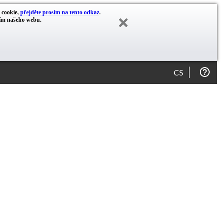
y cookie,
přejděte prosím na tento odkaz
.
cím našeho webu.
CS