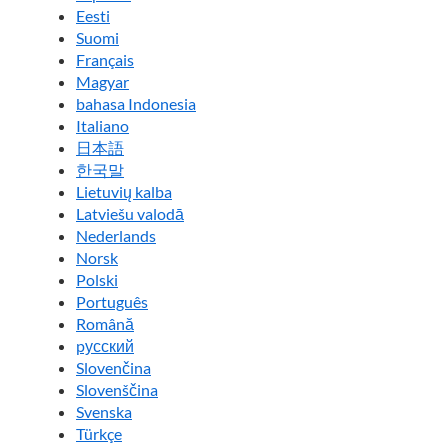
Eesti
Suomi
Français
Magyar
bahasa Indonesia
Italiano
日本語
한국말
Lietuvių kalba
Latviešu valodā
Nederlands
Norsk
Polski
Português
Română
pусский
Slovenčina
Slovenščina
Svenska
Türkçe