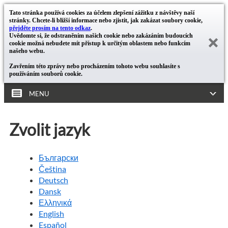
Tato stránka používá cookies za účelem zlepšení zážitku z návštěvy naší
stránky. Chcete-li bližší informace nebo zjistit, jak zakázat soubory cookie,
přejděte prosím na tento odkaz
.
Uvědomte si, že odstraněním našich cookie nebo zakázáním budoucích
cookie možná nebudete mít přístup k určitým oblastem nebo funkcím
našeho webu.
Zavřením této zprávy nebo procházením tohoto webu souhlasíte s
používáním souborů cookie.
MENU
Zvolit jazyk
Български
Čeština
Deutsch
Dansk
Ελληνικά
English
Español