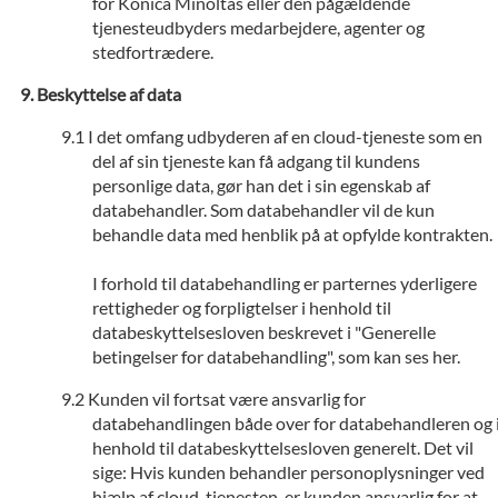
for Konica Minoltas eller den pågældende
tjenesteudbyders medarbejdere, agenter og
stedfortrædere.
Beskyttelse af data
I det omfang udbyderen af en cloud-tjeneste som en
del af sin tjeneste kan få adgang til kundens
personlige data, gør han det i sin egenskab af
databehandler. Som databehandler vil de kun
behandle data med henblik på at opfylde kontrakten.
I forhold til databehandling er parternes yderligere
rettigheder og forpligtelser i henhold til
databeskyttelsesloven beskrevet i "Generelle
betingelser for databehandling", som kan ses her.
Kunden vil fortsat være ansvarlig for
databehandlingen både over for databehandleren og 
henhold til databeskyttelsesloven generelt. Det vil
sige: Hvis kunden behandler personoplysninger ved
hjælp af cloud-tjenesten, er kunden ansvarlig for at