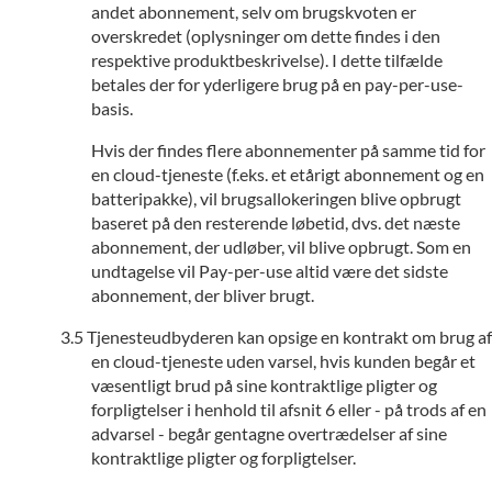
andet abonnement, selv om brugskvoten er
overskredet (oplysninger om dette findes i den
respektive produktbeskrivelse). I dette tilfælde
betales der for yderligere brug på en pay-per-use-
basis.
Hvis der findes flere abonnementer på samme tid for
en cloud-tjeneste (f.eks. et etårigt abonnement og en
batteripakke), vil brugsallokeringen blive opbrugt
baseret på den resterende løbetid, dvs. det næste
abonnement, der udløber, vil blive opbrugt. Som en
undtagelse vil Pay-per-use altid være det sidste
abonnement, der bliver brugt.
Tjenesteudbyderen kan opsige en kontrakt om brug af
en cloud-tjeneste uden varsel, hvis kunden begår et
væsentligt brud på sine kontraktlige pligter og
forpligtelser i henhold til afsnit 6 eller - på trods af en
advarsel - begår gentagne overtrædelser af sine
kontraktlige pligter og forpligtelser.