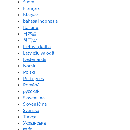
Suomi
Français
Magyar
bahasa Indonesia
Italiano
日本語
한국말
Lietuvių kalba
Latviešu valodā
Nederlands
Norsk
Polski
Português
Română
pусский
Slovenčina
Slovenščina
Svenska
Türkçe
Українська
中文