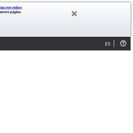
siga este enlace
.
nuestra página.
ES