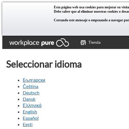
Esta página web usa cookies para mejorar su visita
Debe saber que al eliminar nuestras cookies o desact
Cerrando este mensaje o empezando a navegar por n
Tienda
Seleccionar idioma
Български
Čeština
Deutsch
Dansk
Ελληνικά
English
Español
Eesti