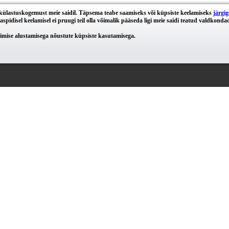
e külastuskogemust meie saidil. Täpsema teabe saamiseks või küpsiste keelamiseks
järgig
spidisel keelamisel ei pruugi teil olla võimalik pääseda ligi meie saidi teatud valdkondad
eerimise alustamisega nõustute küpsiste kasutamisega.