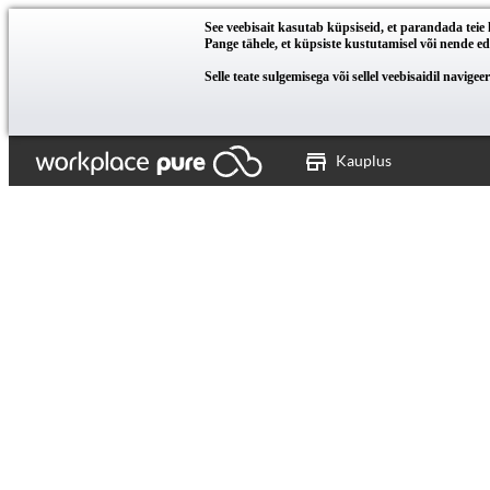
See veebisait kasutab küpsiseid, et parandada tei
Pange tähele, et küpsiste kustutamisel või nende eda
Selle teate sulgemisega või sellel veebisaidil navig
Kauplus