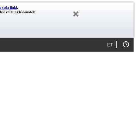
e seda linki
.
ele või funktsioonidele.
ET