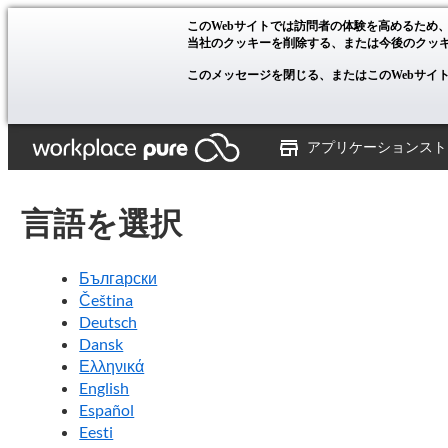
このWebサイトでは訪問者の体験を高めるため
当社のクッキーを削除する、または今後のクッ
このメッセージを閉じる、またはこのWebサイ
アプリケーションスト
言語を選択
Български
Čeština
Deutsch
Dansk
Ελληνικά
English
Español
Eesti