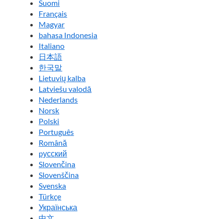
Suomi
Français
Magyar
bahasa Indonesia
Italiano
日本語
한국말
Lietuvių kalba
Latviešu valodā
Nederlands
Norsk
Polski
Português
Română
pусский
Slovenčina
Slovenščina
Svenska
Türkçe
Українська
中文