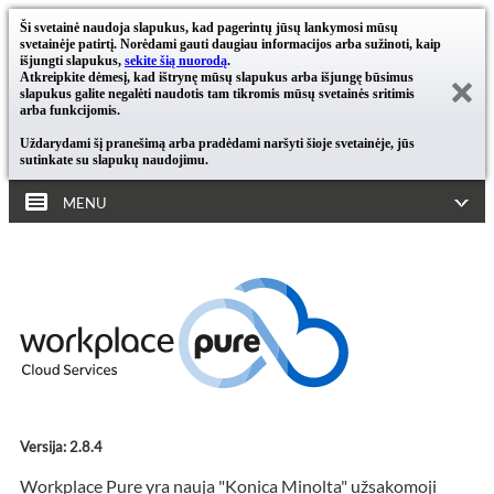
Ši svetainė naudoja slapukus, kad pagerintų jūsų lankymosi mūsų
svetainėje patirtį. Norėdami gauti daugiau informacijos arba sužinoti, kaip
išjungti slapukus,
sekite šią nuorodą
.
Atkreipkite dėmesį, kad ištrynę mūsų slapukus arba išjungę būsimus
slapukus galite negalėti naudotis tam tikromis mūsų svetainės sritimis
arba funkcijomis.
Uždarydami šį pranešimą arba pradėdami naršyti šioje svetainėje, jūs
sutinkate su slapukų naudojimu.
MENU
Versija: 2.8.4
Workplace Pure yra nauja "Konica Minolta" užsakomoji