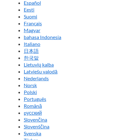
Español
Eesti
Suomi
Français
Magyar
bahasa Indonesia
Italiano
日本語
한국말
Lietuvių kalba
Latviešu valodā
Nederlands
Norsk
Polski
Português
Română
pусский
Slovenčina
Slovenščina
Svenska