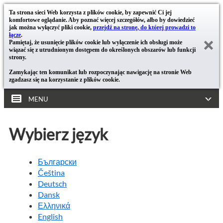
Ta strona sieci Web korzysta z plików cookie, by zapewnić Ci jej
komfortowe oglądanie. Aby poznać więcej szczegółów, albo by dowiedzieć
jak można wyłączyć pliki cookie,
przejdź na stronę, do której prowadzi to
łącze
.
Pamiętaj, że usunięcie plików cookie lub wyłączenie ich obsługi może
wiązać się z utrudnionym dostępem do określonych obszarów lub funkcji
strony.
Zamykając ten komunikat lub rozpoczynając nawigację na stronie Web
zgadzasz się na korzystanie z plików cookie.
MENU
Wybierz język
Български
Čeština
Deutsch
Dansk
Ελληνικά
English