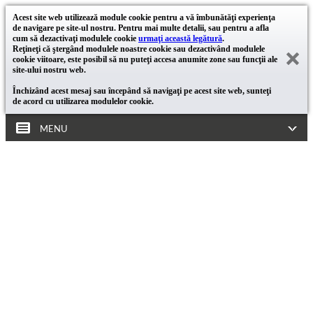
Acest site web utilizează module cookie pentru a vă îmbunătăţi experienţa
de navigare pe site-ul nostru. Pentru mai multe detalii, sau pentru a afla
cum să dezactivaţi modulele cookie
urmaţi această legătură
.
Reţineţi că ştergând modulele noastre cookie sau dezactivând modulele
cookie viitoare, este posibil să nu puteţi accesa anumite zone sau funcţii ale
site-ului nostru web.
Închizând acest mesaj sau începând să navigaţi pe acest site web, sunteţi
de acord cu utilizarea modulelor cookie.
MENU