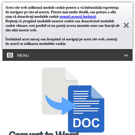
Acest site web utilizează module cookie pentru a vă îmbunătăţi experienţa
de navigare pe site-ul nostru. Pentru mai multe detalii, sau pentru a afla
cum să dezactivaţi modulele cookie
urmaţi această legătură
.
Reţineţi că ştergând modulele noastre cookie sau dezactivând modulele
cookie viitoare, este posibil să nu puteţi accesa anumite zone sau funcţii ale
site-ului nostru web.
Închizând acest mesaj sau începând să navigaţi pe acest site web, sunteţi
de acord cu utilizarea modulelor cookie.
MENU