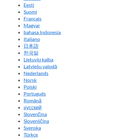
Eesti
Suomi
Français
Magyar
bahasa Indonesia
Italiano
日本語
한국말
Lietuvių kalba
Latviešu valodā
Nederlands
Norsk
Polski
Português
Română
pусский
Slovenčina
Slovenščina
Svenska
Türkçe