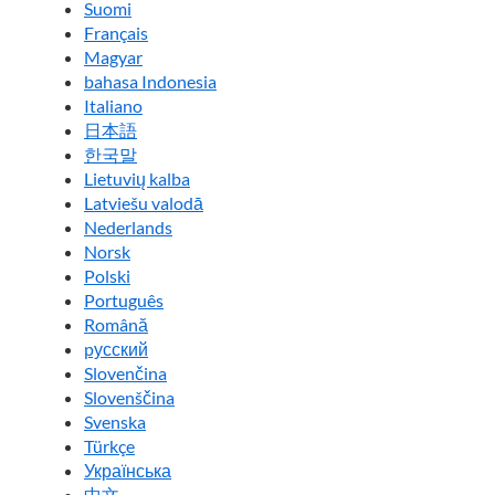
Suomi
Français
Magyar
bahasa Indonesia
Italiano
日本語
한국말
Lietuvių kalba
Latviešu valodā
Nederlands
Norsk
Polski
Português
Română
pусский
Slovenčina
Slovenščina
Svenska
Türkçe
Українська
中文